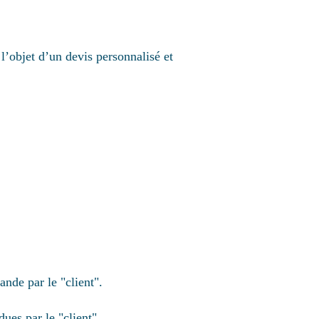
 l’objet d’un devis personnalisé et
ande par le "client".
ues par le "client".